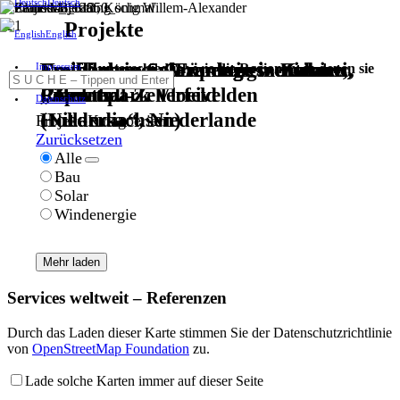
Deutsch
Projekte
English
Freiflächen-Solaranlage in Kalanti,
Freiflächen-Solaranlage in Ziebice,
Freiflächen-Solaranlage in Zamosc,
Freiflächen-Solaranlage
Erstellung von Expertisen und
Neubau eines Gründungszentrums,
Impressum
… so unterschiedlich wie die Regionen, in denen sie
entstehen
Finnland
Polen
Polen
„Zonnepark Vloeivelden
Reports …
Clausthal-Zellerfeld
Datenschutz
Hollandia“, Niederlande
(Niedersachsen)
Projekt-Kategoerien
Zurücksetzen
Alle
Bau
Solar
Windenergie
Mehr laden
Services weltweit – Referenzen
Durch das Laden dieser Karte stimmen Sie der Datenschutzrichtlinie
von
OpenStreetMap Foundation
zu.
Lade solche Karten immer auf dieser Seite